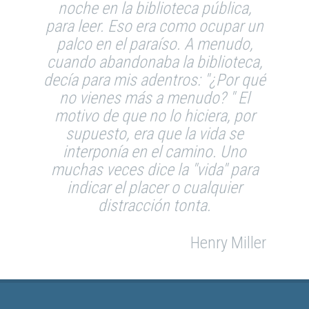
noche en la biblioteca pública,
para leer. Eso era como ocupar un
palco en el paraíso. A menudo,
cuando abandonaba la biblioteca,
decía para mis adentros: "¿Por qué
no vienes más a menudo? " El
motivo de que no lo hiciera, por
supuesto, era que la vida se
interponía en el camino. Uno
muchas veces dice la "vida" para
indicar el placer o cualquier
distracción tonta.
Henry Miller