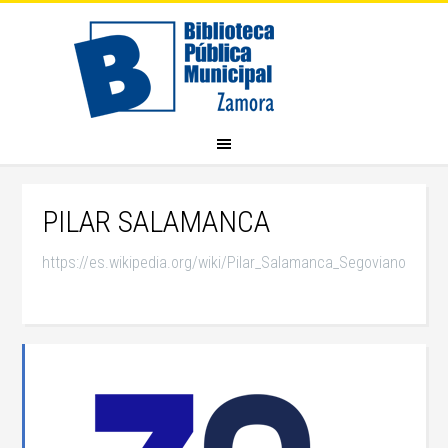
PILAR SALAMANCA
https://es.wikipedia.org/wiki/Pilar_Salamanca_Segoviano